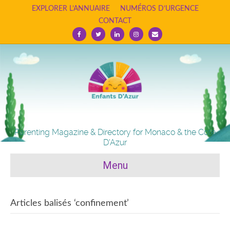
EXPLORER L’ANNUAIRE
NUMÉROS D’URGENCE
CONTACT
Facebook
Twitter
Linkedin
Instagram
Email
Parenting Magazine & Directory for Monaco & the Cote
D'Azur
Menu
Articles balisés ‘confinement’